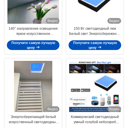
Видео
Видео
140° направление освещения
150 Вт светодиодный люк
яркое искусственное
Белый свет Энергосбережение
освещение неба
90 градусов яркости
Получите самую лучшую
Получите самую лучшую
цену
цену
Видео
Видео
Энергосберегающий белый
Коммерческий светодиодный
искусственный светодиодный
умный голубой небоскреб
крышный фонарь с широким
Прозрачный небоскреб с