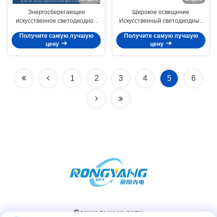
Энергосберегающее
Широкое освещение
искусственное светодиодное
Искусственный светодиодный
окно коммерческое
люк с направлением света 30°
Получите самую лучшую
Получите самую лучшую
светодиодное наружное
Долговечное освещение
цену
цену
освещение 3000K-6000K
1
2
3
4
5
6
Социальные сети