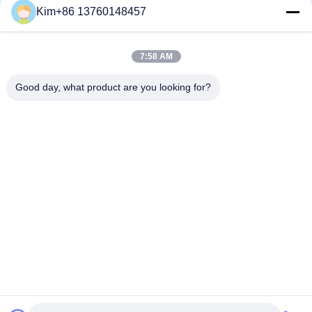
Kim+86 13760148457
Быстрый контакт
7:58 AM
ТЕЛЕФОН:
Good day, what product are you looking for?
86-184-7542-7886
Электронная почта
kimball@ryopt.com
Адрес
3/F, Fengrun Building, 2-й промышленный парк Huafeng,
Hangkong Road, Шэньчжэнь, провинция Гуандун, Китай
Политика уединения
|
Карта сайта
Качество Китая хорошее Искусственный светодиодный
фонарь Поставщик. © авторского права 2022-2026 SHENZHEN
RONGYANG OPT Technology Co.,Ltd (RYOPT) . Все права