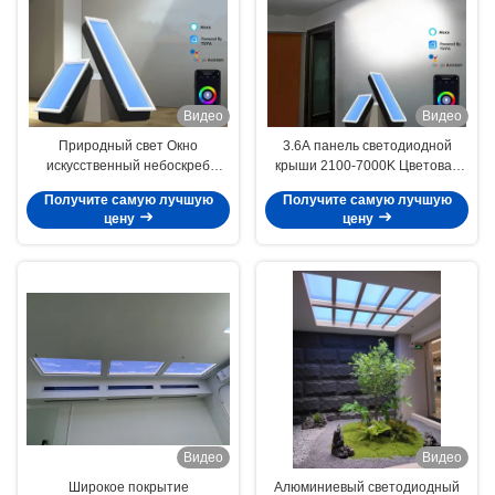
Видео
Видео
Природный свет Окно
3.6А панель светодиодной
искусственный небоскреб
крыши 2100-7000K Цветовая
L1200*W600*H295mm Туя WIFI
температура 6-10 квадратных
Получите самую лучшую
Получите самую лучшую
Потрясающий опыт
метров Область облучения
цену
цену
Видео
Видео
Широкое покрытие
Алюминиевый светодиодный