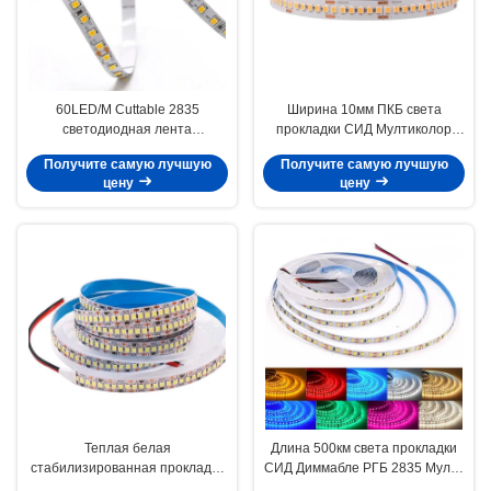
60LED/M Cuttable 2835
Ширина 10мм ПКБ света
светодиодная лента
прокладки СИД Мултиколор
термостойкая практичная
10В СМД 2835 гибкая
Получите самую лучшую
Получите самую лучшую
цену
цену
Теплая белая
Длина 500км света прокладки
стабилизированная прокладка
СИД Диммабле РГБ 2835 Мулти
СИД СМД 2835, универсальные
прочная