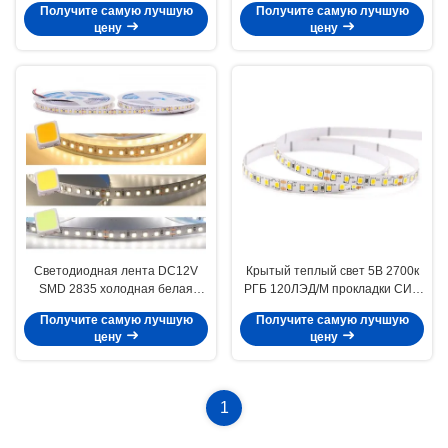
Получите самую лучшую
Получите самую лучшую
прокладки света СИД 2835
цену
цену
Светодиодная лента DC12V
Крытый теплый свет 5В 2700к
SMD 2835 холодная белая
РГБ 120ЛЭД/М прокладки СИД
термостойкая 120LED/M
белизны 2835 гибкий для дома
Получите самую лучшую
Получите самую лучшую
цену
цену
1