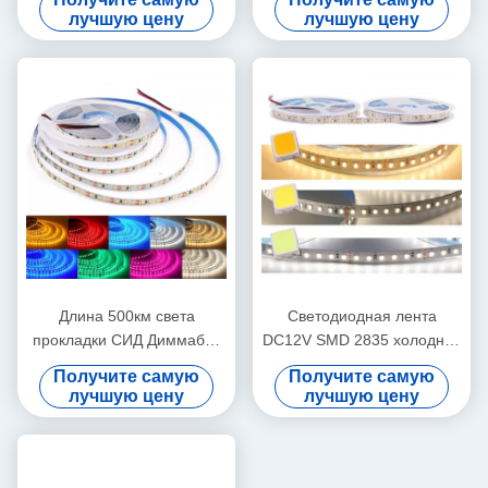
универсальные прокладки
лучшую цену
лучшую цену
света СИД 2835
Длина 500км света
Светодиодная лента
прокладки СИД Диммабле
DC12V SMD 2835 холодная
РГБ 2835 Мулти прочная
белая термостойкая
Получите самую
Получите самую
120LED/M
лучшую цену
лучшую цену