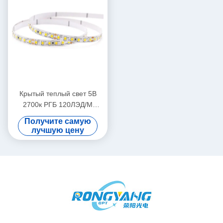
Крытый теплый свет 5В
2700к РГБ 120ЛЭД/М
прокладки СИД белизны
Получите самую
2835 гибкий для дома
лучшую цену