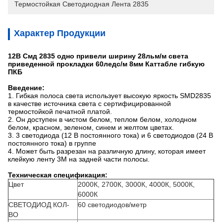
Термостойкая Светодиодная Лента 2835
Характер Продукции
12В Смд 2835 одно привели ширину 28льм/м света
приведенной прокладки 60ледс/м 8мм Каттабле гибкую
ПКБ
Введение:
1. Гибкая полоса света использует высокую яркость SMD2835
в качестве источника света с сертифицированной
термостойкой печатной платой.
2. Он доступен в чистом белом, теплом белом, холодном
белом, красном, зеленом, синем и желтом цветах.
3. 3 светодиода (12 В постоянного тока) и 6 светодиодов (24 В
постоянного тока) в группе
4. Может быть разрезан на различную длину, которая имеет
клейкую ленту 3M на задней части полосы.
Техническая спецификация:
Цвет
2000К, 2700К, 3000К, 4000К, 5000К,
6000К
СВЕТОДИОД КОЛ-
60 светодиодов/метр
ВО