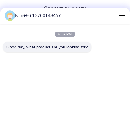
Социальные сети
Kim+86 13760148457
Быстрый контакт
6:07 PM
ТЕЛЕФОН:
Good day, what product are you looking for?
86-184-7542-7886
Электронная почта
kimball@ryopt.com
Адрес
3/F, Fengrun Building, 2-й промышленный парк Huafeng,
Hangkong Road, Шэньчжэнь, провинция Гуандун, Китай
Политика уединения
|
Карта сайта
Качество Китая хорошее Искусственный светодиодный