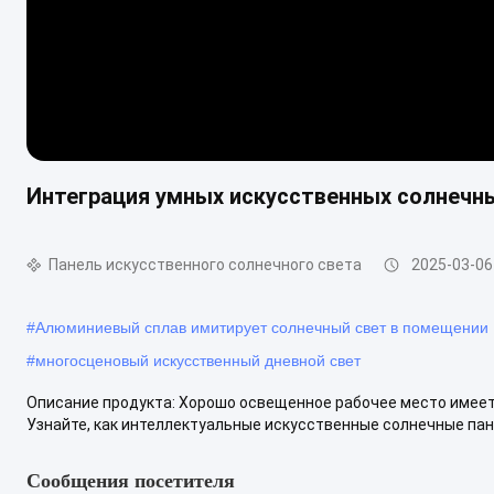
Интеграция умных искусственных солнечн
Панель искусственного солнечного света
2025-03-06
#
Алюминиевый сплав имитирует солнечный свет в помещении
#
многосценовый искусственный дневной свет
Описание продукта: Хорошо освещенное рабочее место имее
Узнайте, как интеллектуальные искусственные солнечные пан
Сообщения посетителя