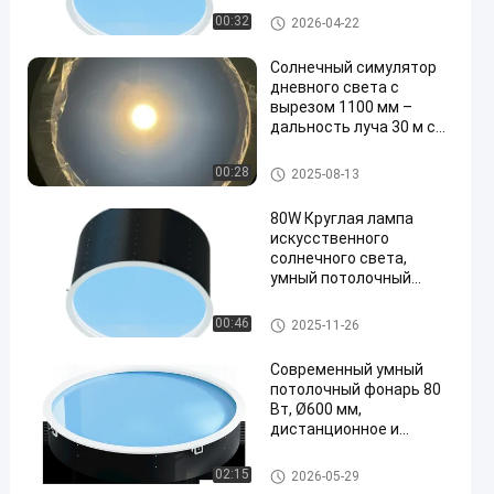
Солнечная симуляция
Панель искусственного солн
00:32
2026-04-22
для реалистичного
ечного света
опыта дневного света
Солнечный симулятор
дневного света с
вырезом 1100 мм –
дальность луча 30 м с
функцией
отслеживания
Панель искусственного солн
00:28
2025-08-13
движения солнца
ечного света
80W Круглая лампа
искусственного
солнечного света,
умный потолочный
светильник диаметром
2 фута, Mesh 5.0,
Панель искусственного солн
00:46
2025-11-26
приложение Tuya,
ечного света
дистанционное
Современный умный
управление, имитация
потолочный фонарь 80
полного дневного света
Вт, Ø600 мм,
2700-6500K
дистанционное и
голосовое управление,
совместимый с Zigbee,
Панель искусственного солн
02:15
2026-05-29
CE/UKCA/RCM
ечного света