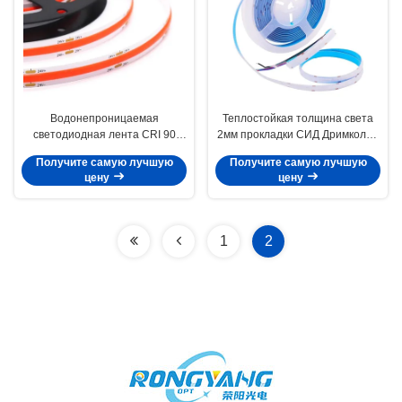
Водонепроницаемая
Теплостойкая толщина света
светодиодная лента CRI 90
2мм прокладки СИД Дримколор
RGB COB 3000K 630LED/M
для дома
Получите самую лучшую
Получите самую лучшую
Практичная
цену
цену
1
2