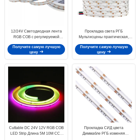
12/24V Светодиодная лента
Прокладка света РГБ
RGB COB с регулируемой
Мультисцены практическая,
яркостью 630LED/M CCT
теплостойкая прокладка РГБ
Получите самую лучшую
Получите самую лучшую
2700K-6000K Cuttable
СИД УДАРА
цену
цену
Cuttable DC 24V 12V RGB COB
Прокладка СИД цвета
LED Strip Длина 5M 10M CCT
Диммабле РГБ изменяя
2700K-6000K
освещает Мультисцену с