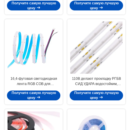
Получите самую лучшую
Получите самую лучшую
дистанционным управлением
цену
цену
16,4-футовая светодиодная
110В делают прокладку РГБВ
лента RGB COB для
СИД УДАРА водостойким,
помещений IP20 Durable
теплостойкие прокладки РГБ
Получите самую лучшую
Получите самую лучшую
5050SMD 3528SMD
для комнаты
цену
цену