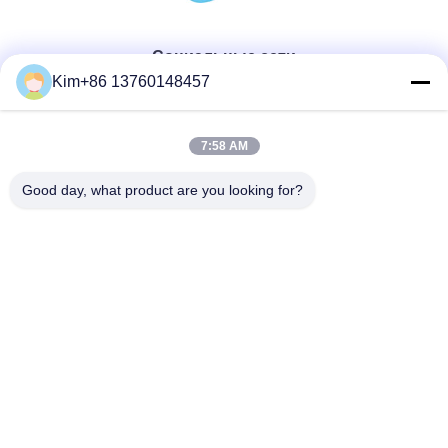
Социальные сети
Kim+86 13760148457
Быстрый контакт
7:58 AM
ТЕЛЕФОН:
Good day, what product are you looking for?
86-184-7542-7886
Электронная почта
kimball@ryopt.com
Адрес
3/F, Fengrun Building, 2-й промышленный парк Huafeng,
Hangkong Road, Шэньчжэнь, провинция Гуандун, Китай
Политика уединения
|
Карта сайта