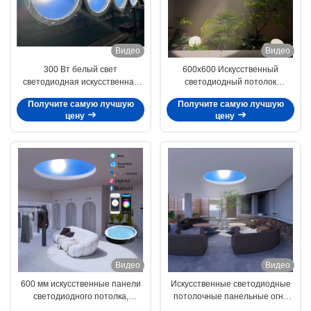
Видео
Видео
300 Вт белый свет
600x600 Искусственный
светодиодная искусственная
светодиодный потолок
панель освещения с
солнечный панель с домашним
Получите самую лучшую
Получите самую лучшую
напряжением 100-240 В и
комплектом Apple
цену
цену
источником светодиода
Видео
Видео
600 мм искусственные панели
Искусственные светодиодные
светодиодного потолка,
потолочные панельные огни
симулирующие солнечный свет
100 Вт регулируемый Tuya