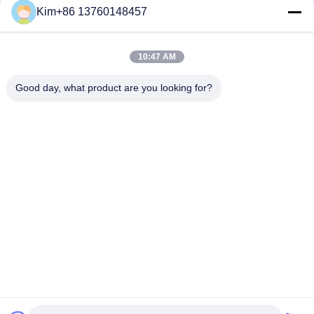
Kim+86 13760148457
Быстрый контакт
10:47 AM
ТЕЛЕФОН:
Good day, what product are you looking for?
86-184-7542-7886
Электронная почта
kimball@ryopt.com
Адрес
3/F, Fengrun Building, 2-й промышленный парк Huafeng,
Hangkong Road, Шэньчжэнь, провинция Гуандун, Китай
Политика уединения
|
Карта сайта
Качество Китая хорошее Искусственный светодиодный
фонарь Поставщик. © авторского права 2022-2026 SHENZHEN
RONGYANG OPT Technology Co.,Ltd (RYOPT) . Все права