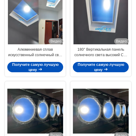
Видео
Видео
Алюминиевая сплав
180° Вертикальная панель
искусственный солнечный свет
солнечного света высокий CRI
панель с светодиодным
95 и 180° угол луча для лучшего
Получите самую лучшую
Получите самую лучшую
источником света для
освещения
цену
цену
индивидуального освещения
Видео
Видео