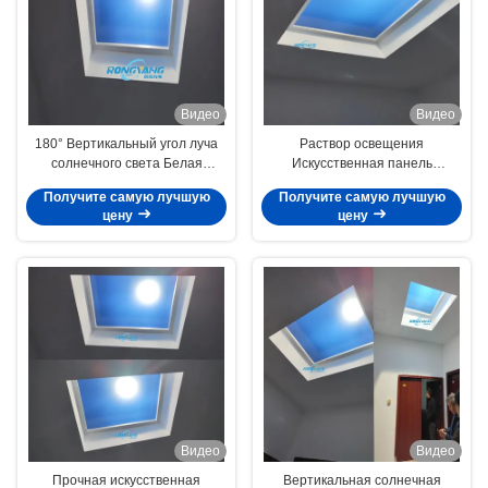
Видео
Видео
180° Вертикальный угол луча
Раствор освещения
солнечного света Белая
Искусственная панель
симулируемая солнечная
солнечного света
Получите самую лучшую
Получите самую лучшую
панель для ваших требований
L600*W600*H500мм с
цену
цену
напряжением 100-240В и
продолжительностью службы
50000 часов
Видео
Видео
Прочная искусственная
Вертикальная солнечная