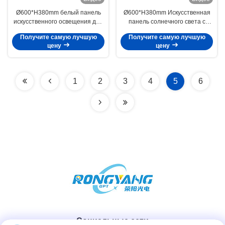
Ø600*H380mm белый панель
Ø600*H380mm Искусственная
искусственного освещения для
панель солнечного света с
универсальных внутренних
прочным источником света LED
Получите самую лучшую
Получите самую лучшую
осветительных решений
цену
цену
1
2
3
4
5
6
Социальные сети