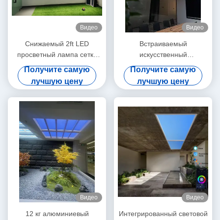
Видео
Видео
Снижаемый 2ft LED
Встраиваемый
просветный лампа сетка
искусственный
5.0 DALI и 0-10V 150W
светодиодный светильник
Получите самую
Получите самую
5000lm+ Широкий диапазон
дневного света белого
лучшую цену
лучшую цену
CCT режимы сцены
цвета, 12 кг, для
коммерческого
использования
Видео
Видео
12 кг алюминиевый
Интегрированный световой