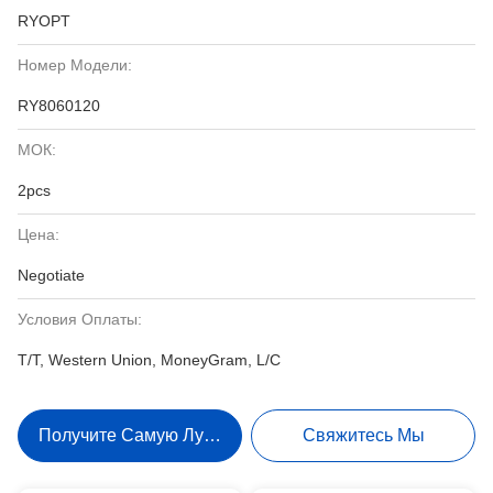
RYOPT
Номер Модели:
RY8060120
МОК:
2pcs
Цена:
Negotiate
Условия Оплаты:
T/T, Western Union, MoneyGram, L/C
Получите Самую Лучшую Цену
Свяжитесь Мы