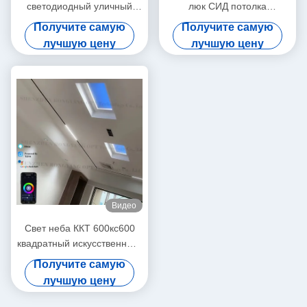
светодиодный уличный
люк СИД потолка
фонарь L600*W600*H220
искусственный утопленный
Получите самую
Получите самую
мм Идеально подходит для
контроль ККТ 6500К Алекса
лучшую цену
лучшую цену
энергосберегающего
Туя
наружного освещения
Видео
Свет неба ККТ 600кс600
квадратный искусственный,
СИД потолка имитирует
Получите самую
солнечный свет
лучшую цену