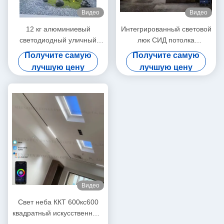
Видео
Видео
12 кг алюминиевый
Интегрированный световой
светодиодный уличный
люк СИД потолка
фонарь L600*W600*H220
искусственный утопленный
Получите самую
Получите самую
мм Идеально подходит для
контроль ККТ 6500К Алекса
лучшую цену
лучшую цену
энергосберегающего
Туя
наружного освещения
Видео
Свет неба ККТ 600кс600
квадратный искусственный,