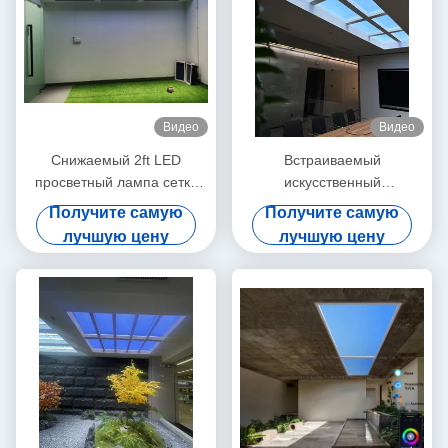
Видео
Видео
Снижаемый 2ft LED
Встраиваемый
просветный лампа сетка
искусственный
5.0 DALI и 0-10V 150W
светодиодный светильник
Получите самую
Получите самую
5000lm+ Широкий диапазон
дневного света белого
лучшую цену
лучшую цену
CCT режимы сцены
цвета, 12 кг, для
коммерческого
использования