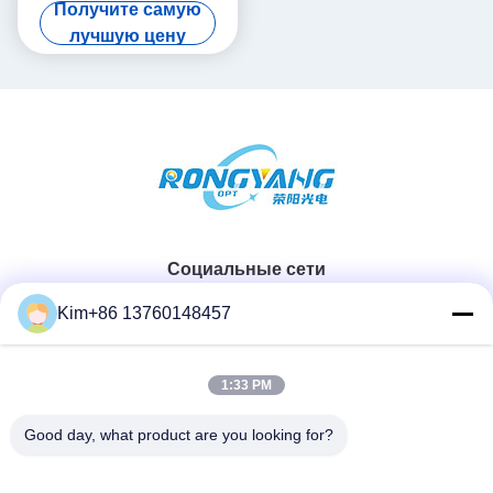
СИД потолка имитирует
Получите самую
солнечный свет
лучшую цену
Социальные сети
Kim+86 13760148457
Быстрый контакт
1:33 PM
ТЕЛЕФОН:
Good day, what product are you looking for?
86-184-7542-7886
Электронная почта