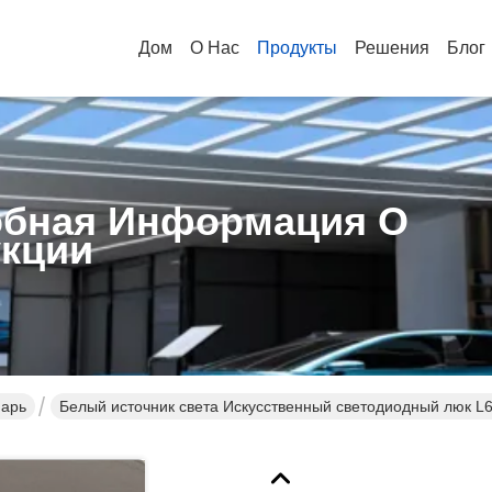
Дом
О Нас
Продукты
Решения
Блог
бная Информация О
кции
нарь
Белый источник света Искусственный светодиодный люк 
освещении