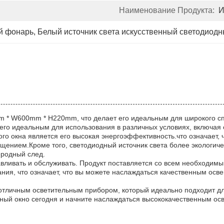
Наименование Продукта:
И
й фонарь
, 
Белый источник света искусственный светодиод
m * W600mm * H220mm, что делает его идеальным для широкого сп
его идеальным для использования в различных условиях, включая
о окна является его высокая энергоэффективность.что означает, ч
ещением.Кроме того, светодиодный источник света более экологиче
еродный след.
авливать и обслуживать. Продукт поставляется со всем необходимы
ания, что означает, что вы можете наслаждаться качественным осв
я отличным осветительным прибором, который идеально подходит 
дный окно сегодня и начните наслаждаться высококачественным о