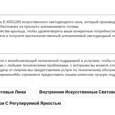
и E-6001200 искусственного светодиодного окна, который производи
аИзготовлен из прочного алюминиевого сплава.
ойства крыльца, чтобы удовлетворить ваши конкретные потребност
укта и получите высококачественный алюминиевый светодиодный л
тся с всеобъемлющей технической поддержкой и услугами, чтобы га
м с любыми техническими проблемами, с которыми вы можете стол
дачу от покупки.мы предоставляем услуги по техническому обслужи
 времениМы стремимся предоставить нашим клиентам лучшую подде
етовые Люки
Внутренние Искусственные Светов
ри С Регулируемой Яркостью