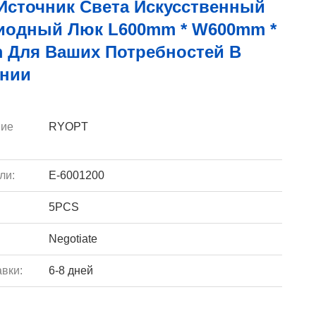
Источник Света Искусственный
иодный Люк L600mm * W600mm *
 Для Ваших Потребностей В
нии
ие
RYOPT
ли:
E-6001200
5PCS
Negotiate
вки:
6-8 дней