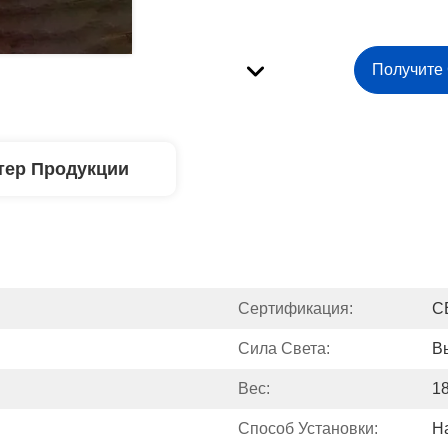
Получите
тер Продукции
Сертификация:
C
Сила Света:
В
Вес:
18
Способ Установки:
Н