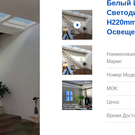
Белый 
Светод
H220mm
Освеще
Наименован
Марки:
Номер Моде
МОК:
Цена:
Время Доста