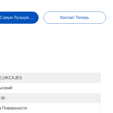
 Самую Лучшую Цену
Контакт Теперь
E,UKCA,IES
ысокий
 Кг
а Поверхности