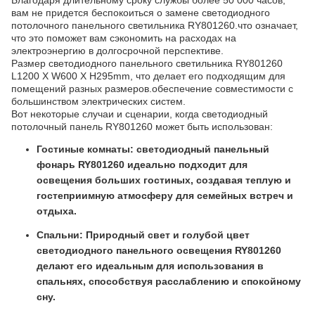
Благодаря длительному сроку службы более 50 000 часов,
вам не придется беспокоиться о замене светодиодного
потолочного панельного светильника RY801260.что означает,
что это поможет вам сэкономить на расходах на
электроэнергию в долгосрочной перспективе.
Размер светодиодного панельного светильника RY801260
L1200 X W600 X H295mm, что делает его подходящим для
помещений разных размеров.обеспечение совместимости с
большинством электрических систем.
Вот некоторые случаи и сценарии, когда светодиодный
потолочный панель RY801260 может быть использован:
Гостиные комнаты: светодиодный панельный
фонарь RY801260 идеально подходит для
освещения больших гостиных, создавая теплую и
гостеприимную атмосферу для семейных встреч и
отдыха.
Спальни: Природный свет и голубой цвет
светодиодного панельного освещения RY801260
делают его идеальным для использования в
спальнях, способствуя расслаблению и спокойному
сну.