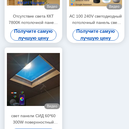
Видео
Видео
Отсутствие света ККТ
AC 100 240V светодиодный
7800К потолочной панели
потолочный панель свет
СИД голубого неба
управляемый
Получите самую
Получите самую
фликера практически
приложениями
лучшую цену
лучшую цену
дистанционного
управления предназначен
для профессионального
коммерческого освещения
Видео
свет панели СИД 60*60
300W поверхностный
установленный - лампа