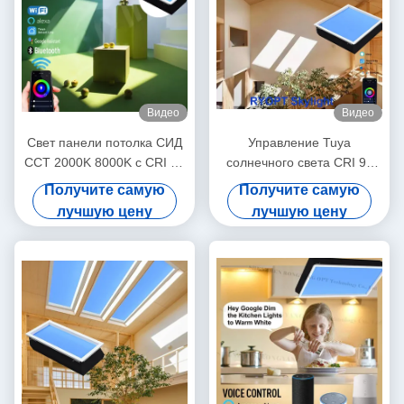
Видео
Видео
Свет панели потолка СИД
Управление Tuya
CCT 2000K 8000K с CRI 95
солнечного света CRI 95
управлением Tuya
света панели СИД Dali
Получите самую
Получите самую
600x600 искусственное
лучшую цену
лучшую цену