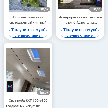
Видео
Видео
12 кг алюминиевый
Интегрированный световой
светодиодный уличный
люк СИД потолка
фонарь L600*W600*H220
искусственный утопленный
Получите самую
Получите самую
мм Идеально подходит для
контроль ККТ 6500К Алекса
лучшую цену
лучшую цену
энергосберегающего
Туя
наружного освещения
Видео
Свет неба ККТ 600кс600
квадратный искусственный,