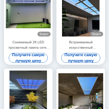
Видео
Видео
Снижаемый 2ft LED
Встраиваемый
просветный лампа сетка
искусственный
5.0 DALI и 0-10V 150W
светодиодный светильник
Получите самую
Получите самую
5000lm+ Широкий диапазон
дневного света белого
лучшую цену
лучшую цену
CCT режимы сцены
цвета, 12 кг, для
коммерческого
использования