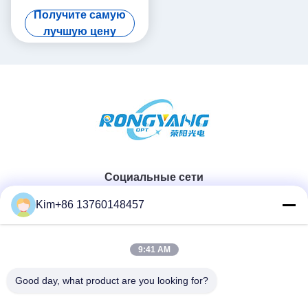
СИД потолка имитирует
Получите самую
солнечный свет
лучшую цену
Социальные сети
Kim+86 13760148457
Быстрый контакт
9:41 AM
ТЕЛЕФОН:
Good day, what product are you looking for?
86-184-7542-7886