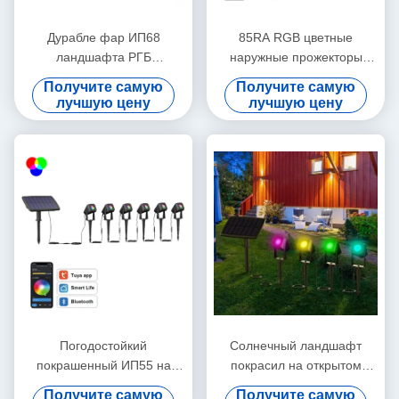
Дурабле фар ИП68
85RA RGB цветные
ландшафта РГБ
наружные прожекторы
покрашенный на открытом
Multiscene Remote Control
Получите самую
Получите самую
воздухе водоустойчивый
лучшую цену
лучшую цену
Погодостойкий
Солнечный ландшафт
покрашенный ИП55 на
покрасил на открытом
открытом воздухе цвет фар
воздухе фары
Получите самую
Получите самую