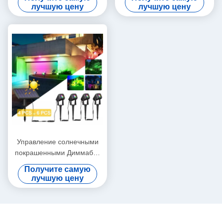
изменяя Диммабле
водоустойчивые для сада
лучшую цену
лучшую цену
лужайки патио
Управление солнечными
покрашенными Диммабле
на открытом воздухе
Получите самую
фарами водоустойчивое
лучшую цену
умное