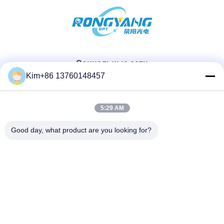
Социальные сети
Kim+86 13760148457
Быстрый контакт
5:29 AM
ТЕЛЕФОН:
Good day, what product are you looking for?
86-184-7542-7886
Электронная почта
kimball@ryopt.com
Адрес
3/F, Fengrun Building, 2-й промышленный парк Huafeng,
Hangkong Road, Шэньчжэнь, провинция Гуандун, Китай