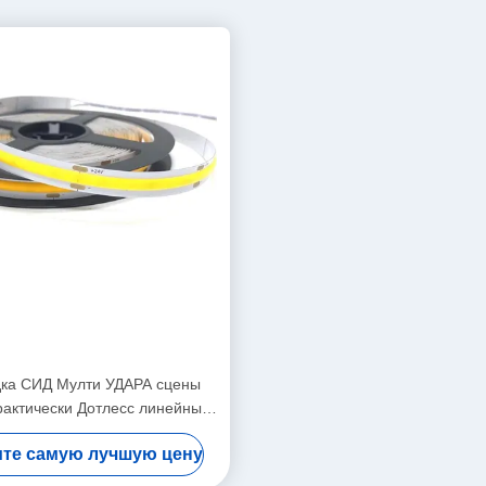
ка СИД Мулти УДАРА сцены
практически Дотлесс линейные
света прокладки СИД
те самую лучшую цену