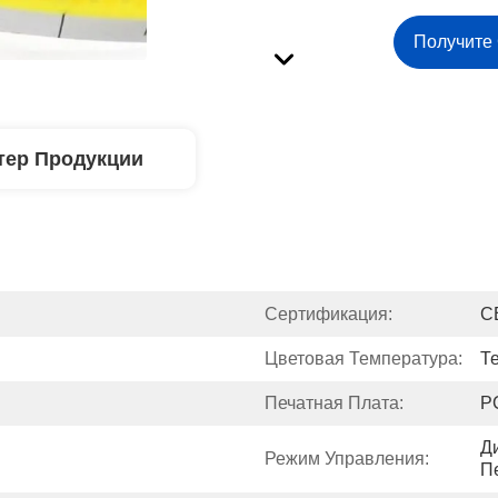
Получите
тер Продукции
Сертификация:
C
Цветовая Температура:
Т
Печатная Плата:
P
Д
Режим Управления:
П