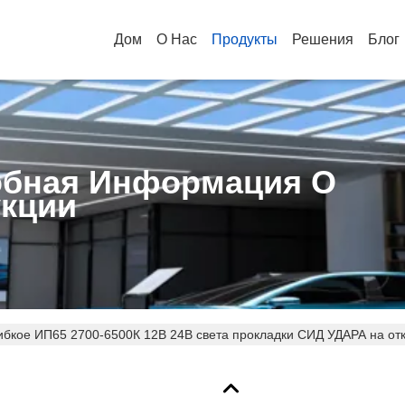
Дом
О Нас
Продукты
Решения
Блог
бная Информация О
кции
ибкое ИП65 2700-6500К 12В 24В света прокладки СИД УДАРА на от