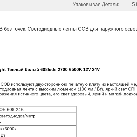
Упаковывая Детали:
5
 без точек
, 
Светодиодные ленты COB для наружного осв
Light Теплый белый 608leds 2700-6500K 12V 24V
 COB используют двухстороннюю печатную плату из настоящей мед
тодиодная лента с высоким люменом (100 лм / Вт), яркий свет CRI 
ажения истинного цвета, его свет здоровый, яркий и мягкий.подх
ОБ-608-24В
светодиодов/метр
м
к+6000к
 Вт