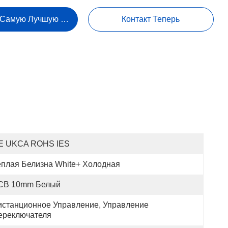
 Самую Лучшую Цену
Контакт Теперь
E UKCA ROHS IES
еплая Белизна White+ Холодная
CB 10mm Белый
истанционное Управление, Управление 
ереключателя