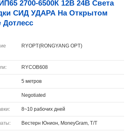
ИП65 2700-6500К 12В 24В Света
дки СИД УДАРА На Открытом
 Дотлесс
ие
RYOPT(RONGYANG OPT)
ли:
RYCOB608
5 метров
Negotiated
вки:
8~10 рабочих дней
аты:
Вестерн Юнион, MoneyGram, Т/Т