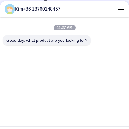
Социальные сети
Kim+86 13760148457
Быстрый контакт
11:27 AM
ТЕЛЕФОН:
Good day, what product are you looking for?
86-184-7542-7886
Электронная почта
kimball@ryopt.com
Адрес
3/F, Fengrun Building, 2-й промышленный парк Huafeng,
Hangkong Road, Шэньчжэнь, провинция Гуандун, Китай
Политика уединения
|
Карта сайта
Качество Китая хорошее Искусственный светодиодный
фонарь Поставщик. © авторского права 2022-2026 SHENZHEN