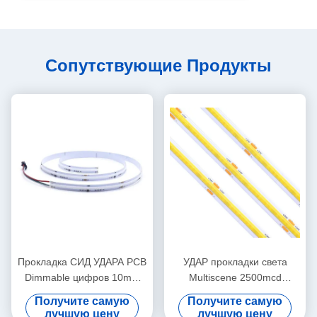
Сопутствующие Продукты
Прокладка СИД УДАРА PCB
УДАР прокладки света
Dimmable цифров 10mm
Multiscene 2500mcd
RGB с алюминиевым
2800mcd RGB
Получите самую
Получите самую
профилем
теплостойкий
лучшую цену
лучшую цену