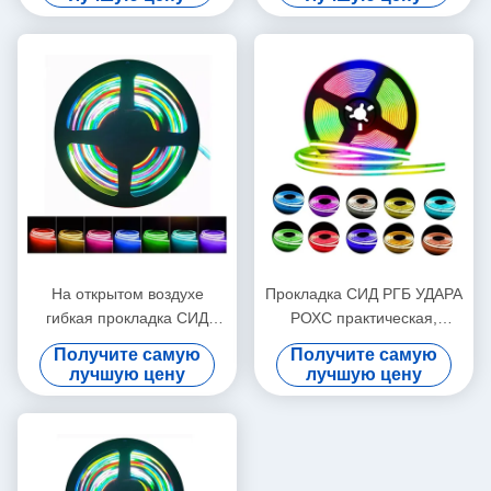
На открытом воздухе
Прокладка СИД РГБ УДАРА
гибкая прокладка СИД
РОХС практическая,
УДАРА РГБ 12В 24В ИП67
Мултисцена покрасила
Получите самую
Получите самую
ККТ Диммабле Кутттабле
прокладки света СИД
лучшую цену
лучшую цену