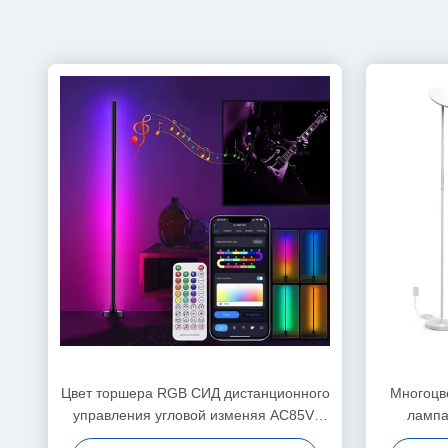
Цвет торшера RGB СИД дистанционного
Многоцв
управления угловой изменяя AC85V-
лампа
265V