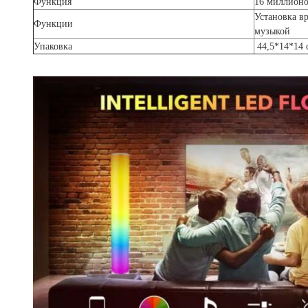
Функция
16 миллионо
Установка в
Функции
музыкой
Упаковка
44,5*14*14 