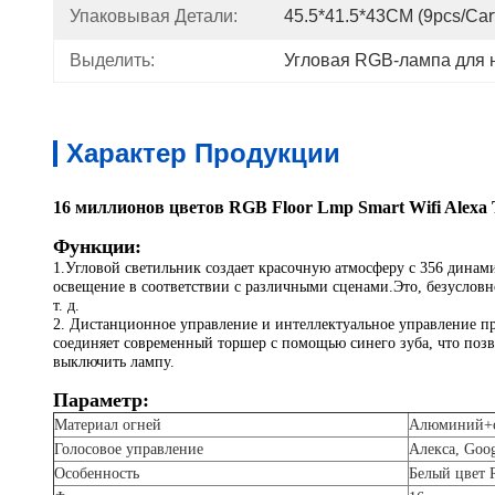
Упаковывая Детали:
45.5*41.5*43CM (9pcs/car
Выделить:
Угловая RGB-лампа для 
Характер Продукции
16 миллионов цветов RGB Floor Lmp Smart Wifi Alexa 
Функции:
1.
Угловой светильник создает красочную атмосферу с 356 динам
освещение в соответствии с различными сценами.Это, безусловно
т. д.
2. Дистанционное управление и интеллектуальное управление п
соединяет современный торшер с помощью синего зуба, что позво
выключить лампу.
Параметр:
Материал огней
Алюминий+
Голосовое управление
‎Алекса, Goo
Особенность
Белый цвет