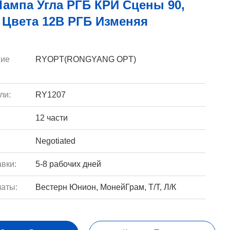
ампа Угла РГБ КРИ Сцены 90,
 Цвета 12В РГБ Изменяя
ие
RYOPT(RONGYANG OPT)
ли:
RY1207
12 части
Negotiated
вки:
5-8 рабочих дней
аты:
Вестерн Юнион, МонейГрам, Т/Т, Л/К