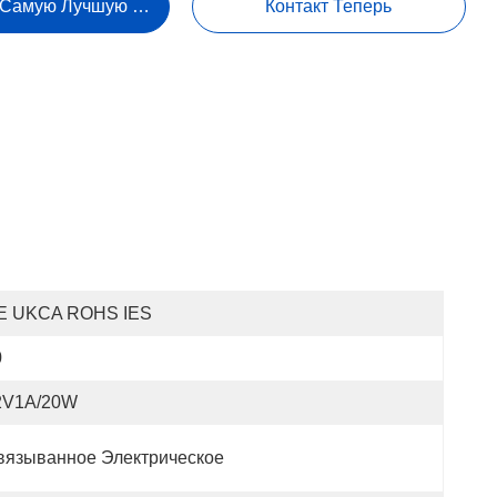
 Самую Лучшую Цену
Контакт Теперь
E UKCA ROHS IES
0
2V1A/20W
вязыванное Электрическое