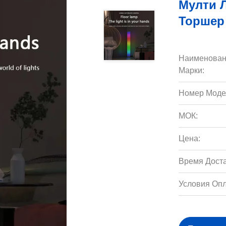
Мулти Л
Торшер
Наименован
Марки:
Номер Моде
МОК:
Цена:
Время Доста
Условия Опл