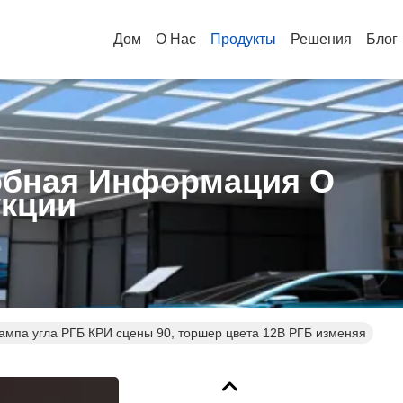
Дом
О Нас
Продукты
Решения
Блог
бная Информация О
кции
ампа угла РГБ КРИ сцены 90, торшер цвета 12В РГБ изменяя