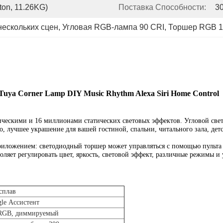
ton, 11.26KG)
Поставка Способности:
3
нескольких сцен
, 
Угловая RGB-лампа 90 CRI
, 
Торшер RGB 1
Tuya Corner Lamp DIY Music Rhythm Alexa Siri Home Control
ическими и 16 миллионами статических световых эффектов. Угловой све
, лучшее украшение для вашей гостиной, спальни, читального зала, детс
риложением: светодиодный торшер может управляться с помощью пульта
ляет регулировать цвет, яркость, световой эффект, различные режимы и 
сплав
gle Ассистент
 RGB, диммируемый