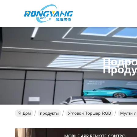
Подро
Проду
Дом
продукты
Угловой Торшер RGB
Мулти л