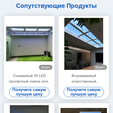
Сопутствующие Продукты
Видео
Видео
Снижаемый 2ft LED
Встраиваемый
просветный лампа сетка
искусственный
5.0 DALI и 0-10V 150W
светодиодный светильник
Получите самую
Получите самую
5000lm+ Широкий диапазон
дневного света белого
лучшую цену
лучшую цену
CCT режимы сцены
цвета, 12 кг, для
коммерческого
использования