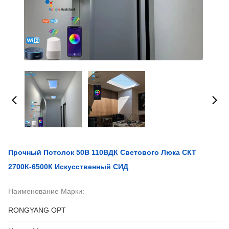
Прочный Потолок 50В 110ВДК Светового Люка СКТ
2700К-6500К Искусственный СИД
Наименование Марки:
RONGYANG OPT