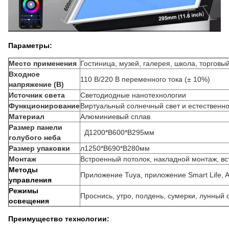
Параметры:
Место применения
Гостиница, музей, галерея, школа, торговы
Входное
110 В/220 В переменного тока (± 10%)
напряжение (В)
Источник света
Светодиодные нанотехнологии
Функционирование
Виртуальный солнечный свет и естественно
Материал
Алюминиевый сплав
Размер панели
Д1200*В600*В295мм
голубого неба
Размер упаковки
л
1250*В690*В280мм
Монтаж
Встроенный потолок, накладной монтаж, в
Методы
Приложение Tuya, приложение Smart Life, Ale
управления
Режимы
Проснись, утро, полдень, сумерки, лунный 
освещения
Преимущество технологии: