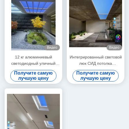
Видео
Видео
12 кг алюминиевый
Интегрированный световой
светодиодный уличный
люк СИД потолка
фонарь L600*W600*H220
искусственный утопленный
Получите самую
Получите самую
мм Идеально подходит для
контроль ККТ 6500К Алекса
лучшую цену
лучшую цену
энергосберегающего
Туя
наружного освещения