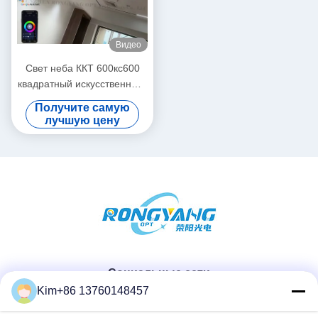
Видео
Свет неба ККТ 600кс600
квадратный искусственный,
СИД потолка имитирует
Получите самую
солнечный свет
лучшую цену
Социальные сети
Kim+86 13760148457