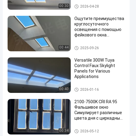
встраиваемом монтаже
Поддельный свет окна
00:30
2026-04-28
Ощутите преимущества
круглосуточного
освещения с помощью
фейкового окна
L1182*W582*H36mm
симулирует различные
Поддельный свет окна
00:44
2025-09-26
цвета дня
Versatile 300W Tuya
Control Faux Skylight
Panels for Various
Applications
Панели окна в крыше Faux
00:40
2026-01-16
2100-7500K CRI RA 95
Фальшивое окно
Симулирует различные
цвета дня с циркадным
освещением
Поддельный свет окна
00:34
2026-05-12