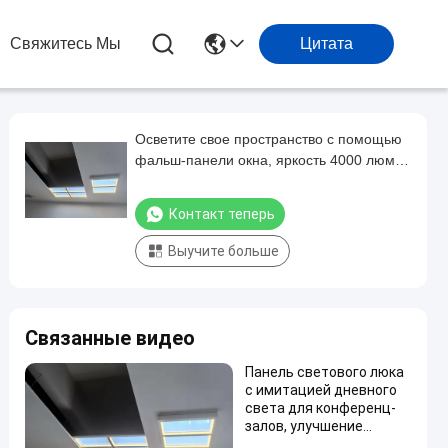
Свяжитесь Мы
Цитата
Осветите свое пространство с помощью
фальш-панели окна, яркость 4000 люмен
и естественный солнечный свет
Контакт теперь
Выучите больше
Связанные видео
Панель светового люка
с имитацией дневного
света для конференц-
залов, улучшение
освещения при