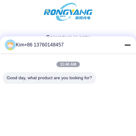
Социальные сети
Kim+86 13760148457
Быстрый контакт
11:46 AM
ТЕЛЕФОН:
Good day, what product are you looking for?
86-184-7542-7886
Электронная почта
kimball@ryopt.com
Адрес
3/F, Fengrun Building, 2-й промышленный парк Huafeng,
Hangkong Road, Шэньчжэнь, провинция Гуандун, Китай