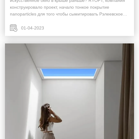
искусственное окно в крыше раньше? RYOPT, компания
конструировало проект, начало тонкое покрытие
nanoparticles для того чтобы сымитировать Рэлеевское
рассеяние на высоте окна в крыше. Этот путь, мили
атмосферический разбрасывать был повторять в
01-04-2023
пределах не...